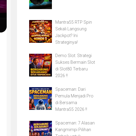
Mantra55 RTP Spin
Sekali Langsung
Jackpot? Ini
Strateginya!
Demo Slot: Strategi
Sukses Bermain Slot
di Slot80 Terbaru
2026 !!
Spaceman: Dari
Pemula Menjadi Pro
di Bersama
Mantra55 2026 !!
Spaceman: 7 Alasan
Kangmimpi Pilihan