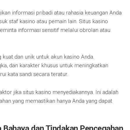
an informasi pribadi atau rahasia keuangan Anda
uk staf kasino atau pemain lain. Situs kasino
minta informasi sensitif melalui obrolan atau
 kuat dan unik untuk akun kasino Anda.
gka, dan karakter khusus untuk meningkatkan
i kata sandi secara teratur.
faktor jika situs kasino menyediakannya. Ini adalah
ahan yang memastikan hanya Anda yang dapat
a Bahaya dan Tindakan Pencegahan