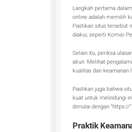
Langkah pertama dalam
online adalah memilih ka
Pastikan situs tersebut m
diakui, seperti Komisi P
Selain itu, periksa ulas
akun. Melihat pengalam
kualitas dan keamanan 
Pastikan juga bahwa sit
kuat untuk melindungi i
dimulai dengan “https:/
Praktik Keamana