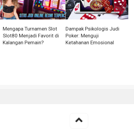
Mengapa Turnamen Slot
Dampak Psikologis Judi
Slot80 Menjadi Favorit di
Poker: Menguji
Kalangan Pemain?
Ketahanan Emosional