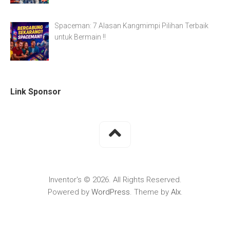
Spaceman: 7 Alasan Kangmimpi Pilihan Terbaik
untuk Bermain !!
Link Sponsor
Inventor's © 2026. All Rights Reserved.
Powered by
WordPress
. Theme by
Alx
.